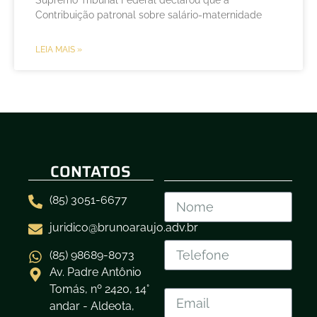
Supremo Tribunal Federal declarou que a
Contribuição patronal sobre salário-maternidade
LEIA MAIS »
CONTATOS
(85) 3051-6677
juridico@brunoaraujo.adv.br
(85) 98689-8073
Av. Padre Antônio
Tomás, nº 2420, 14°
andar - Aldeota,