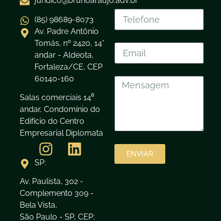
juridico@brunoaraujo.adv.br
(85) 98689-8073
Av. Padre Antônio
Tomás, nº 2420, 14°
andar - Aldeota,
Fortaleza/CE, CEP
60140-160
Salas comerciais 14⁰
andar, Condomínio do
Edifício do Centro
Empresarial Diplomata
ENVIAR
SP:
Av. Paulista, 302 -
Complemento 309 -
Bela Vista,
São Paulo - SP, CEP: