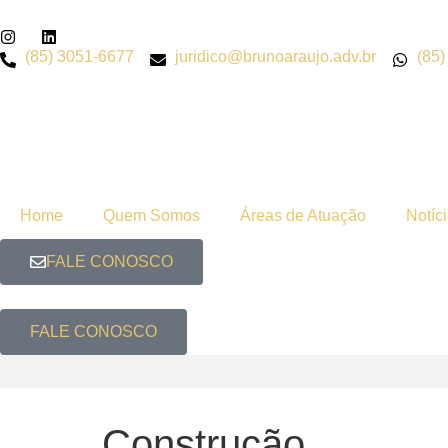
(85) 3051-6677
juridico@brunoaraujo.adv.br
(85
Home
Quem Somos
Áreas de Atuação
Notíc
FALE CONOSCO
FALE CONOSCO
Construção